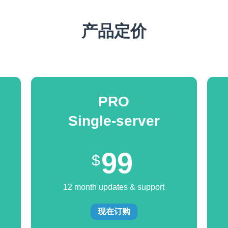
产品定价
PRO
Single-server
99
12 month updates & support
现在订购