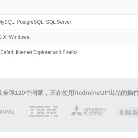
MySQL, PostgreSQL, SQL Server
S X, Windows
afari, Internet Explorer and Firefox
全球120个国家，正在使用RedmineUP出品的