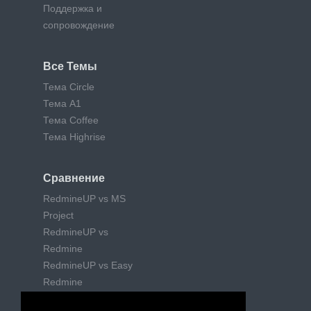
Поддержка и
сопровождение
Все Темы
Тема Circle
Тема A1
Тема Coffee
Тема Highrise
Сравнение
RedmineUP vs MS
Project
RedmineUP vs
Redmine
RedmineUP vs Easy
Redmine
RedmineUP vs Trello