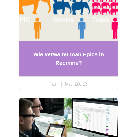
Wie verwaltet man Epics in
Redmine?
Tani
| Mar 26, 23