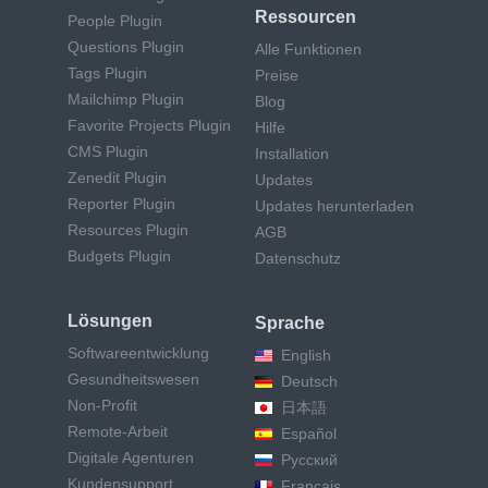
Ressourcen
People Plugin
Questions Plugin
Alle Funktionen
Tags Plugin
Preise
Mailchimp Plugin
Blog
Favorite Projects Plugin
Hilfe
CMS Plugin
Installation
Zenedit Plugin
Updates
Reporter Plugin
Updates herunterladen
Resources Plugin
AGB
Budgets Plugin
Datenschutz
Lösungen
Sprache
Softwareentwicklung
English
Gesundheitswesen
Deutsch
Non-Profit
日本語
Remote-Arbeit
Español
Digitale Agenturen
Русский
Kundensupport
Français