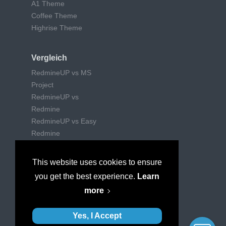
A1 Theme
Coffee Theme
Highrise Theme
Vergleich
RedmineUP vs MS
Project
RedmineUP vs
Redmine
RedmineUP vs Easy
Redmine
RedmineUP vs Trello
RedmineUP vs Jira
This website uses cookies to ensure
RedmineUP vs Wrike
you get the best experience.
Learn
RedmineUP vs
more
Mantishub
Yes, I Accept