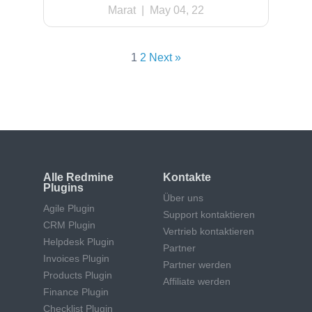
Marat
| May 04, 22
1
2
Next »
Alle Redmine
Kontakte
Plugins
Über uns
Agile Plugin
Support kontaktieren
CRM Plugin
Vertrieb kontaktieren
Helpdesk Plugin
Partner
Invoices Plugin
Partner werden
Products Plugin
Affiliate werden
Finance Plugin
Checklist Plugin