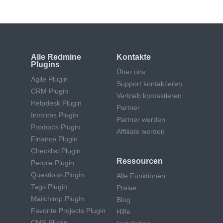
Alle Redmine
Kontakte
Plugins
Über uns
Agile Plugin
Support kontaktieren
CRM Plugin
Vertrieb kontaktieren
Helpdesk Plugin
Partner
Invoices Plugin
Partner werden
Products Plugin
Affiliate werden
Finance Plugin
Checklist Plugin
Ressourcen
People Plugin
Questions Plugin
Alle Funktionen
Tags Plugin
Preise
Mailchimp Plugin
Blog
Favorite Projects Plugin
Hilfe
CMS Plugin