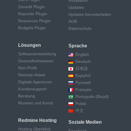
Installation
Zenedit Plugin
Updates
Reporter Plugin
Updates herunterladen
Resources Plugin
AGB
Budgets Plugin
Datenschutz
Lösungen
Sprache
Softwareentwicklung
English
Gesundheitswesen
Deutsch
Non-Profit
日本語
Remote-Arbeit
Español
Digitale Agenturen
Русский
Kundensupport
Français
Beratung
Português (Brazil)
Museen und Kunst
Polski
中文
Redmine Hosting
Soziale Medien
Hosting Überblick
Facebook