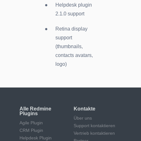
Helpdesk plugin
2.1.0 support
Retina display
support
(thumbnails,
contacts avatars,
logo)
Alle Redmine
Kontakte
Plugins
Über uns
Agile Plugin
Support kontaktieren
CRM Plugin
Vertrieb kontaktieren
Helpdesk Plugin
Partner