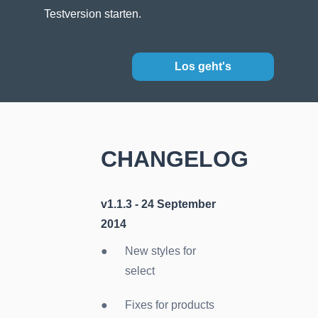
Testversion starten.
Los geht's
CHANGELOG
v1.1.3 -
24 September
2014
New styles for
select
Fixes for products