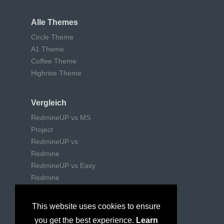
Alle Themes
Circle Theme
A1 Theme
Coffee Theme
Highrise Theme
Vergleich
RedmineUP vs MS
Project
RedmineUP vs
Redmine
RedmineUP vs Easy
Redmine
RedmineUP vs Trello
RedmineUP vs Jira
This website uses cookies to ensure
RedmineUP vs Wrike
you get the best experience.
Learn