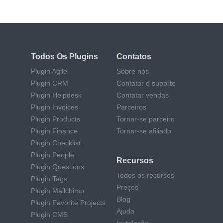
Todos Os Plugins
Contatos
Plugin Agile
Sobre nós
Plugin CRM
Contatar o suporte
Plugin Helpdesk
Contatar vendas
Plugin Invoices
Parceiros
Plugin Products
Tornar-se parceiro
Plugin Finance
Tornar-se afiliado
Plugin Checklist
Plugin People
Recursos
Plugin Questions
Todos os recursos
Plugin Tags
Preços
Plugin Mailchimp
Blog
Plugin Favorite Projects
Ajuda
Plugin CMS