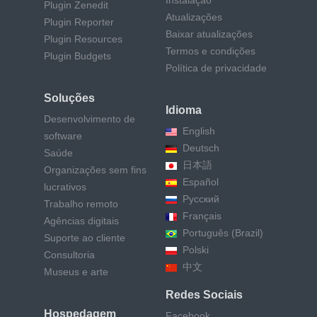
Instalação
Plugin Zenedit
Atualizações
Plugin Reporter
Baixar atualizações
Plugin Resources
Termos e condições
Plugin Budgets
Política de privacidade
Soluções
Idioma
Desenvolvimento de
English
software
Deutsch
Saúde
日本語
Organizações sem fins
Español
lucrativos
Русский
Trabalho remoto
Français
Agências digitais
Português (Brazil)
Suporte ao cliente
Polski
Consultoria
中文
Museus e arte
Redes Sociais
Hospedagem
Facebook