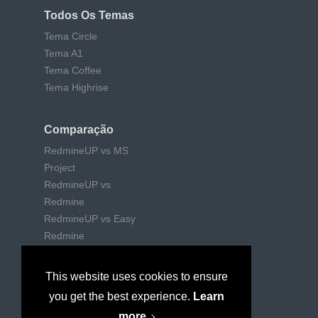
Todos Os Temas
Tema Circle
Tema A1
Tema Coffee
Tema Highrise
Comparação
RedmineUP vs MS
Project
RedmineUP vs
Redmine
RedmineUP vs Easy
Redmine
RedmineUP vs Trello
RedmineUP vs Jira
This website uses cookies to ensure
RedmineUP vs Wrike
you get the best experience.
Learn
RedmineUP vs
more