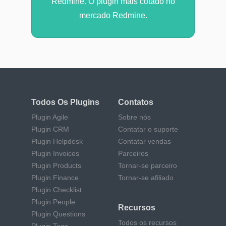
Redmine. O plugin mais cotado no
mercado Redmine.
Todos Os Plugins
Contatos
Plugin Agile
Sobre nós
Plugin CRM
Contatar o suporte
Plugin Helpdesk
Contatar vendas
Plugin Invoices
Parceiros
Plugin Products
Tornar-se parceiro
Plugin Finance
Tornar-se afiliado
Plugin Checklist
Plugin People
Recursos
Plugin Questions
Todos os recursos