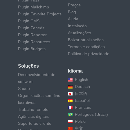
Plugin Tags
Preços
Plugin Mailchimp
Blog
Plugin Favorite Projects
Ajuda
Plugin CMS
Instalação
Plugin Zenedit
Atualizações
Plugin Reporter
Baixar atualizações
Plugin Resources
Termos e condições
Plugin Budgets
Política de privacidade
Soluções
Idioma
Desenvolvimento de
English
software
Deutsch
Saúde
日本語
Organizações sem fins
Español
lucrativos
Français
Trabalho remoto
Português (Brazil)
Agências digitais
Polski
Suporte ao cliente
中文