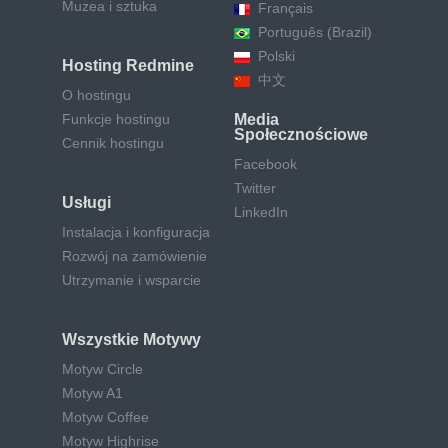
Muzea i sztuka
Français
Português (Brazil)
Polski
Hosting Redmine
中文
O hostingu
Funkcje hostingu
Media
Społecznościowe
Cennik hostingu
Facebook
Twitter
Usługi
LinkedIn
Instalacja i konfiguracja
Rozwój na zamówienie
Utrzymanie i wsparcie
Wszystkie Motywy
Motyw Circle
Motyw A1
Motyw Coffee
Motyw Highrise