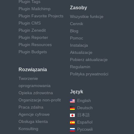
Plugin Tags
Zasoby
Plugin Mailchimp
Plugin Favorite Projects
Wszystkie funkcje
Plugin CMS
Cennik
Plugin Zenedit
Blog
Plugin Reporter
Pomoc
Plugin Resources
Instalacja
Plugin Budgets
Aktualizacje
Pobierz aktualizacje
Regulamin
Rozwiązania
Polityka prywatności
Tworzenie
oprogramowania
Język
Opieka zdrowotna
Organizacje non-profit
English
Praca zdalna
Deutsch
Agencje cyfrowe
日本語
Obsługa klienta
Español
Konsulting
Русский