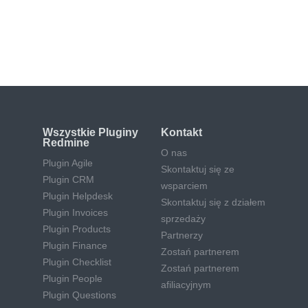
Wszystkie Pluginy
Kontakt
Redmine
O nas
Plugin Agile
Skontaktuj się ze
Plugin CRM
wsparciem
Plugin Helpdesk
Skontaktuj się z działem
Plugin Invoices
sprzedaży
Plugin Products
Partnerzy
Plugin Finance
Zostań partnerem
Plugin Checklist
Zostań partnerem
Plugin People
afiliacyjnym
Plugin Questions