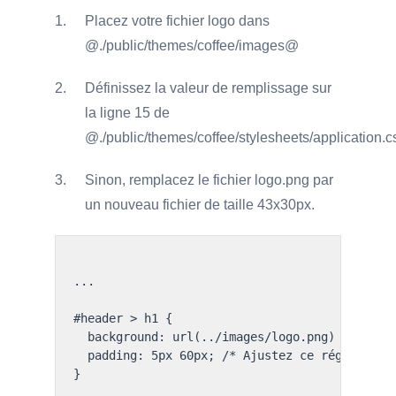
Placez votre fichier logo dans
@./public/themes/coffee/images@
Définissez la valeur de remplissage sur
la ligne 15 de
@./public/themes/coffee/stylesheets/application.
Sinon, remplacez le fichier logo.png par
un nouveau fichier de taille 43x30px.
...

#header > h1 {

	background: url(../images/logo.png) no-repeat 10px 20%;

	padding: 5px 60px; /* Ajustez ce réglage pour ajuster la position du logo */
