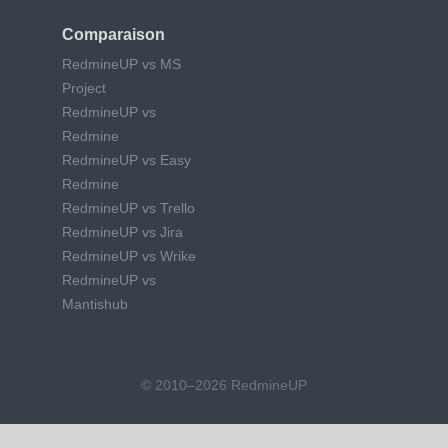
Comparaison
RedmineUP vs MS
Project
RedmineUP vs
Redmine
RedmineUP vs Easy
Redmine
RedmineUP vs Trello
RedmineUP vs Jira
RedmineUP vs Wrike
RedmineUP vs
Mantishub
© 2010–2026 RedmineUP