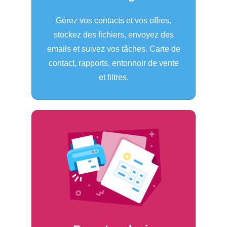
Gérez vos contacts et vos offres,
stockez des fichiers, envoyez des
emails et suivez vos tâches. Carte de
contact, rapports, entonnoir de vente
et filtres.