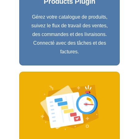
Products Plugin
Gérez votre catalogue de produits,
suivez le flux de travail des ventes,
des commandes et des livraisons.
Connecté avec des tâches et des
factures.