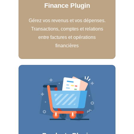
Finance Plugin
Gérez vos revenus et vos dépenses.
Transactions, comptes et relations
entre factures et opérations
financières