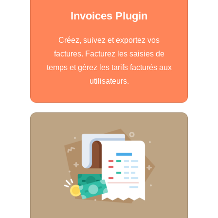
Invoices Plugin
Créez, suivez et exportez vos
factures. Facturez les saisies de
temps et gérez les tarifs facturés aux
utilisateurs.