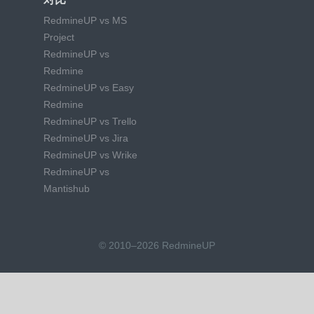
RedmineUP vs MS
Project
RedmineUP vs
Redmine
RedmineUP vs Easy
Redmine
RedmineUP vs Trello
RedmineUP vs Jira
RedmineUP vs Wrike
RedmineUP vs
Mantishub
© 2010–2026 RedmineUP