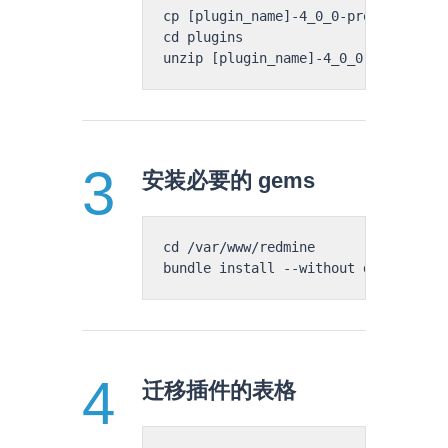
cp [plugin_name]-4_0_0-pro.zip plugi
cd plugins

安装必要的 gems
cd /var/www/redmine

迁移插件的表格