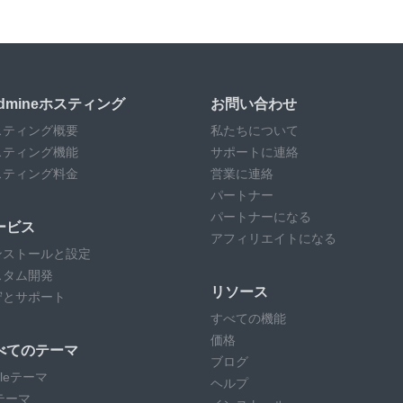
edmineホスティング
お問い合わせ
スティング概要
私たちについて
スティング機能
サポートに連絡
スティング料金
営業に連絡
パートナー
パートナーになる
ービス
アフィリエイトになる
ンストールと設定
スタム開発
リソース
守とサポート
すべての機能
価格
べてのテーマ
ブログ
rcleテーマ
ヘルプ
テーマ