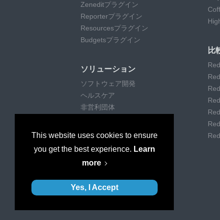
Zeneditプラグイン
Co
Reporterプラグイン
Hi
Resourcesプラグイン
Budgetsプラグイン
比
Red
ソリューション
Red
ソフトウェア開発
Red
ヘルスケア
Red
非営利団体
Red
リモートワーク
Red
デジタルエージェンシー
This website uses cookies to ensure
Red
カスタマーサポート
you get the best experience.
Learn
コンサルティング
more
美術館・アート
Yes, I Accept