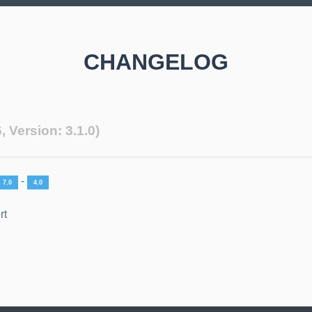
CHANGELOG
, Version: 3.1.0)
-
7.0
4.0
rt