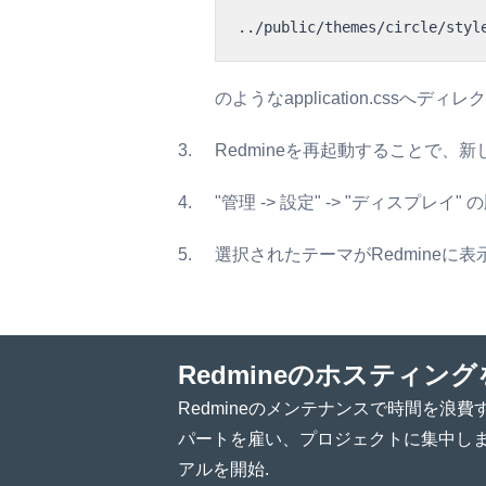
../public/themes/circle/styl
のようなapplication.cssへ
Redmineを再起動することで
"管理 -> 設定" -> "ディス
選択されたテーマがRedmineに
Redmineのホスティン
Redmineのメンテナンスで時間を浪
パートを雇い、プロジェクトに集中しま
アルを開始.