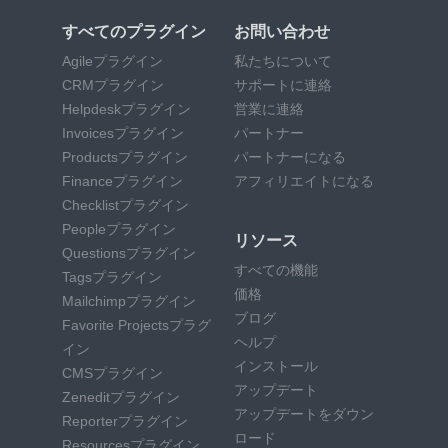
すべてのプラグイン
お問い合わせ
Agileプラグイン
私たちについて
CRMプラグイン
サポートに連絡
Helpdeskプラグイン
営業に連絡
Invoicesプラグイン
パートナー
Productsプラグイン
パートナーになる
Financeプラグイン
アフィリエイトになる
Checklistプラグイン
Peopleプラグイン
リソース
Questionsプラグイン
すべての機能
Tagsプラグイン
価格
Mailchimpプラグイン
ブログ
Favorite Projectsプラグ
ヘルプ
イン
インストール
CMSプラグイン
アップデート
Zeneditプラグイン
アップデートをダウン
Reporterプラグイン
ロード
Resourcesプラグイン