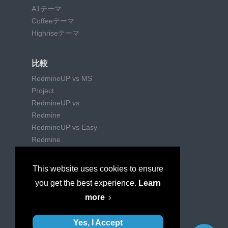
A1テーマ
Coffeeテーマ
Highriseテーマ
比較
RedmineUP vs MS
Project
RedmineUP vs
Redmine
RedmineUP vs Easy
Redmine
RedmineUP vs Trello
RedmineUP vs Jira
This website uses cookies to ensure
RedmineUP vs Wrike
you get the best experience.
Learn
RedmineUP vs
more
Mantishub
Yes, I Accept