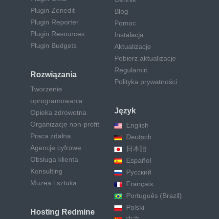
Plugin Zenedit
Blog
Plugin Reporter
Pomoc
Plugin Resources
Instalacja
Plugin Budgets
Aktualizacje
Pobierz aktualizacje
Regulamin
Rozwiązania
Polityka prywatności
Tworzenie
oprogramowania
Język
Opieka zdrowotna
Organizacje non-profit
English
Praca zdalna
Deutsch
Agencje cyfrowe
日本語
Obsługa klienta
Español
Konsulting
Русский
Muzea i sztuka
Français
Português (Brazil)
Polski
Hosting Redmine