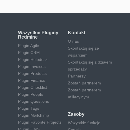
Wszystkie Pluginy
Kontakt
Redmine
O nas
Plugin Agile
Skontaktuj się ze
Plugin CRM
wsparciem
Plugin Helpdesk
Skontaktuj się z działem
Plugin Invoices
sprzedaży
Plugin Products
Partnerzy
Plugin Finance
Zostań partnerem
Plugin Checklist
Zostań partnerem
Plugin People
afiliacyjnym
Plugin Questions
Plugin Tags
Zasoby
Plugin Mailchimp
Plugin Favorite Projects
Wszystkie funkcje
Plugin CMS
Cennik