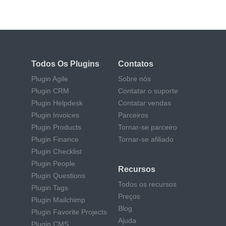
your projects
Todos Os Plugins
Contatos
Plugin Agile
Sobre nós
Plugin CRM
Contatar o suporte
Plugin Helpdesk
Contatar vendas
Plugin Invoices
Parceiros
Plugin Products
Tornar-se parceiro
Plugin Finance
Tornar-se afiliado
Plugin Checklist
Plugin People
Recursos
Plugin Questions
Todos os recursos
Plugin Tags
Preços
Plugin Mailchimp
Blog
Plugin Favorite Projects
Ajuda
Plugin CMS