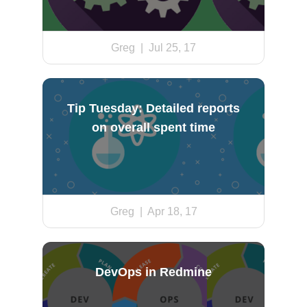
Greg
| Jul 25, 17
Tip Tuesday: Detailed reports
on overall spent time
Greg
| Apr 18, 17
DevOps in Redmine