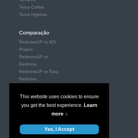
Tema Coffee
Tema Highrise
Comparação
RedmineUP vs MS
Project
RedmineUP vs
Redmine
RedmineUP vs Easy
Redmine
RedmineUP vs Trello
RedmineUP vs Jira
This website uses cookies to ensure
RedmineUP vs Wrike
you get the best experience.
Learn
RedmineUP vs
more
Mantishub
Yes, I Accept