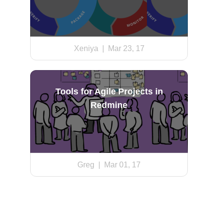
Xeniya
| Mar 23, 17
Tools for Agile Projects in
Redmine
Greg
| Mar 01, 17
Don't waste your time on Redmine
maintenance. Hire experts and focus on