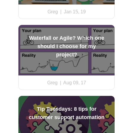
Greg
| Jan 15, 19
Waterfall or Agile? Which one
should I choose for my
project?
Greg
| Aug 09, 17
Tip Tuesdays: 8 tips for
customer support automation