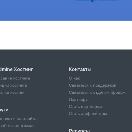
держку своего Redmine. Наймите экспертов и сфокусиру
dmine Хостинг
Контакты
сание хостинга
О нас
кции хостинга
Связаться с поддержкой
ы на хостинг
Связаться с отделом продаж
Партнеры
Стать партнером
луги
Стать аффилиатом
ановка и настройка
работка под заказ
Ресурсы