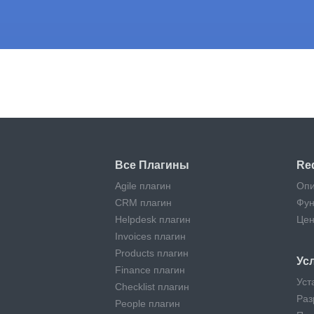
Не тратьте время на под
Все Плагины
Re
Agile плагин
Опи
CRM плагин
Фун
Helpdesk плагин
Цен
Invoices плагин
Products плагин
Ус
Finance плагин
Уст
Checklist плагин
Раз
People плагин