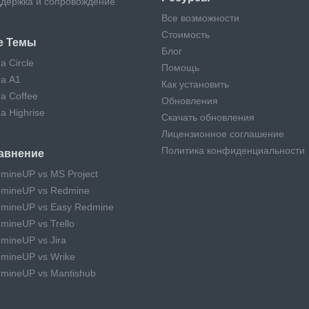
держка и сопровождение
Все возможности
Стоимость
е Темы
Блог
а Circle
Помощь
а A1
Как установить
а Coffee
Обновления
а Highrise
Скачать обновления
Лицензионное соглашение
Политика конфиденциальности
авнение
mineUP vs MS Project
mineUP vs Redmine
mineUP vs Easy Redmine
mineUP vs Trello
mineUP vs Jira
mineUP vs Wrike
mineUP vs Mantishub