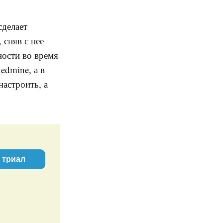
сделает
 сняв с нее
ности во время
edmine, а в
астроить, а
 триал