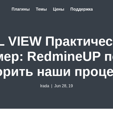
Плагины
Темы
Цены
Поддержка
L VIEW Практичес
мер: RedmineUP п
орить наши проц
Irada
| Jun 28, 19