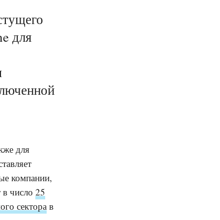
астущего
e для
ы
ключенной
кже для
ставляет
ные компании,
т в число
25
ого сектора
в