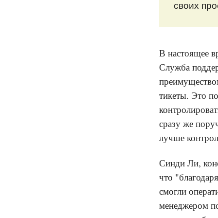
своих про
В настоящее 
Служба поддер
преимуществом
тикеты. Это п
контролироват
сразу же пору
лучше контрол
Синди Ли, конс
что "благода
смогли операт
менеджером по