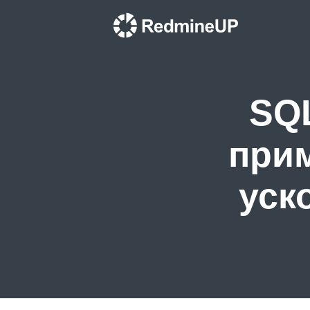
SQ
при
уск