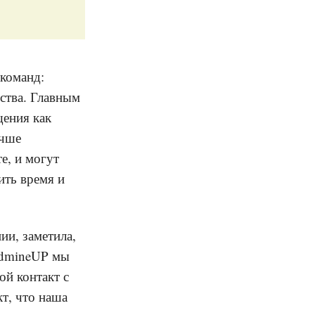
 команд:
ества. Главным
ения как
учше
е, и могут
ить время и
ии, заметила,
edmineUP мы
ой контакт с
т, что наша