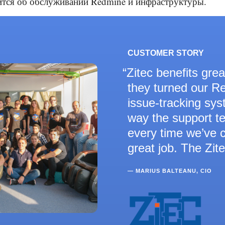
ится об обслуживании Redmine и инфраструктуры.
CUSTOMER STORY
Zitec benefits gre
they turned our R
issue-tracking sy
way the support t
every time we’ve 
great job. The Zit
— MARIUS BALTEANU, CIO