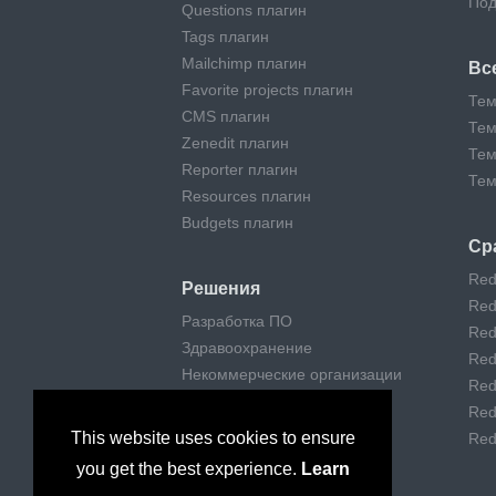
Под
Questions плагин
Tags плагин
Mailchimp плагин
Вс
Favorite projects плагин
Тем
CMS плагин
Тем
Zenedit плагин
Тем
Reporter плагин
Тем
Resources плагин
Budgets плагин
Ср
Red
Решения
Red
Разработка ПО
Red
Здравоохранение
Red
Некоммерческие организации
Red
Удаленная работа
Red
Digital агентства
This website uses cookies to ensure
Red
Поддержка клиентов
you get the best experience.
Learn
Консалтинг