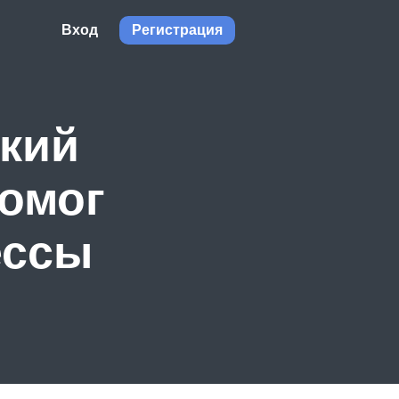
Вход
Регистрация
кий
омог
ессы