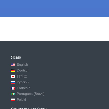
йтесь на своих проектах
Язык
English
Deutsch
日本語
Русский
Français
Português (Brazil)
Polski