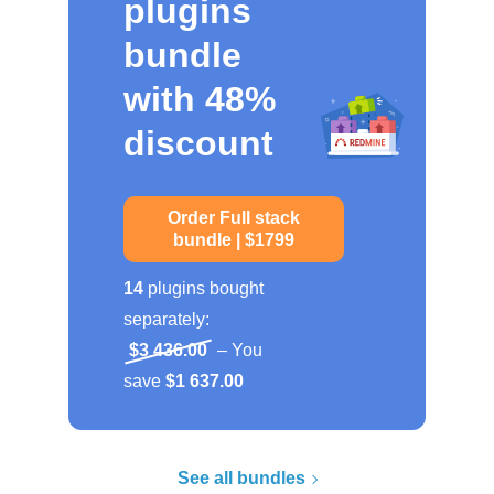
plugins
bundle
with 48%
discount
Order Full stack
bundle | $1799
14
plugins bought
separately:
$3 436.00
– You
save
$1 637.00
See all bundles