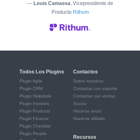
—
Louis Camassa
, Vicepresidente de
Producto
Rithum
Todos Los Plugins
Contactos
Plugin Agile
Sobre nosotros
Plugin CRM
Contactar con soporte
Plugin Helpdesk
Contactar con ventas
Plugin Invoices
Socios
Plugin Products
Hacerse socio
Plugin Finance
Hacerse afiliado
Plugin Checklist
Plugin People
Recursos