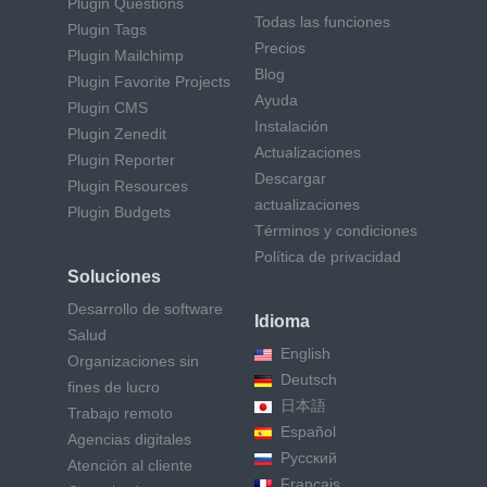
Plugin Questions
Todas las funciones
Plugin Tags
Precios
Plugin Mailchimp
Blog
Plugin Favorite Projects
Ayuda
Plugin CMS
Instalación
Plugin Zenedit
Actualizaciones
Plugin Reporter
Descargar
Plugin Resources
actualizaciones
Plugin Budgets
Términos y condiciones
Política de privacidad
Soluciones
Desarrollo de software
Idioma
Salud
English
Organizaciones sin
Deutsch
fines de lucro
日本語
Trabajo remoto
Español
Agencias digitales
Русский
Atención al cliente
Français