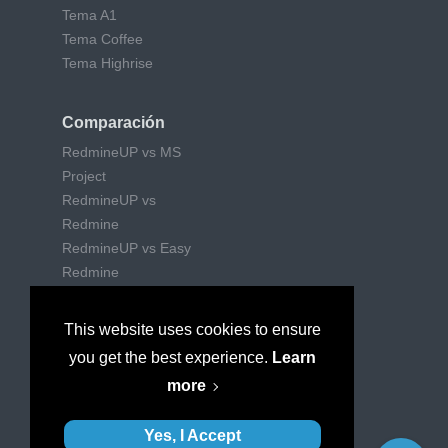
Tema A1
Tema Coffee
Tema Highrise
Comparación
RedmineUP vs MS
Project
RedmineUP vs
Redmine
RedmineUP vs Easy
Redmine
RedmineUP vs Trello
RedmineUP vs Jira
This website uses cookies to ensure
RedmineUP vs Wrike
you get the best experience.
Learn
RedmineUP vs
more
Mantishub
Yes, I Accept