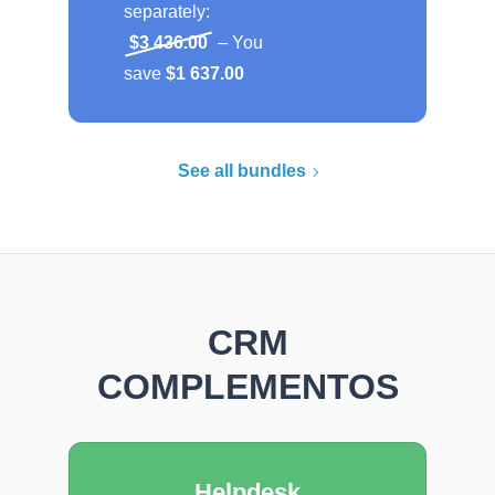
separately:
$3 436.00
– You
save
$1 637.00
See all bundles
CRM
COMPLEMENTOS
Helpdesk