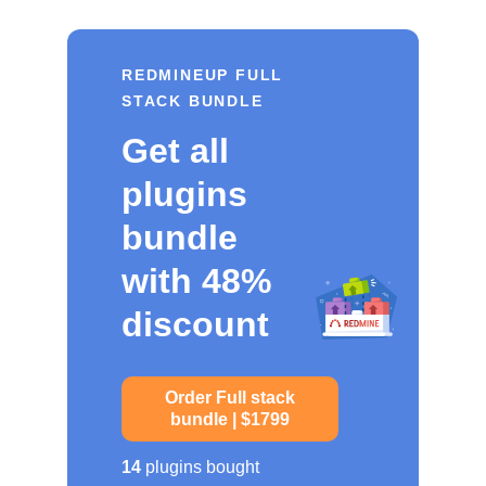
REDMINEUP FULL
STACK BUNDLE
Get all
plugins
bundle
with 48%
discount
Order Full stack
bundle | $1799
14
plugins bought