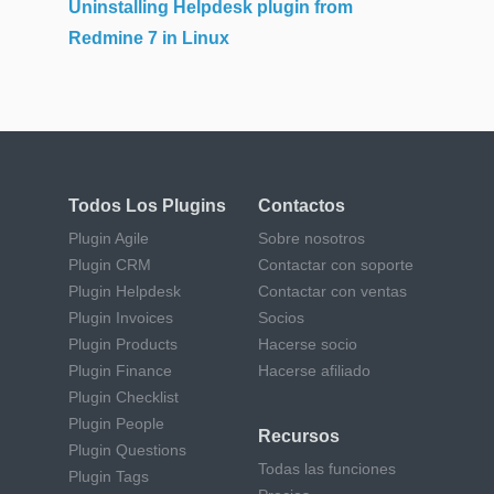
Uninstalling Helpdesk plugin from
Redmine 7 in Linux
Todos Los Plugins
Contactos
Plugin Agile
Sobre nosotros
Plugin CRM
Contactar con soporte
Plugin Helpdesk
Contactar con ventas
Plugin Invoices
Socios
Plugin Products
Hacerse socio
Plugin Finance
Hacerse afiliado
Plugin Checklist
Plugin People
Recursos
Plugin Questions
Todas las funciones
Plugin Tags