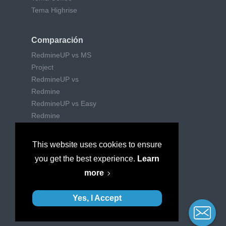
Tema Highrise
Comparación
RedmineUP vs MS
Project
RedmineUP vs
Redmine
RedmineUP vs Easy
Redmine
RedmineUP vs Trello
RedmineUP vs Jira
This website uses cookies to ensure
RedmineUP vs Wrike
you get the best experience.
Learn
RedmineUP vs
more
Mantishub
Yes, I Accept
© 2010–2026 RedmineUP