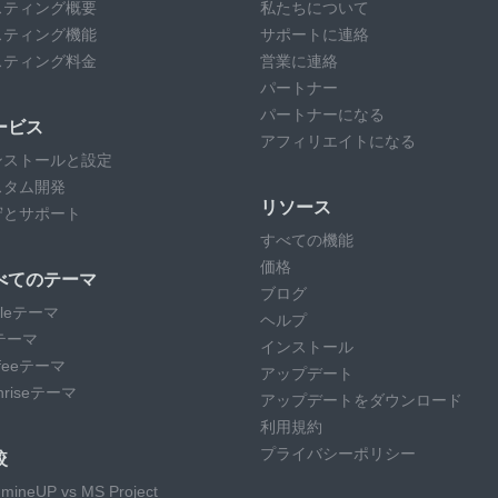
スティング概要
私たちについて
スティング機能
サポートに連絡
スティング料金
営業に連絡
パートナー
パートナーになる
ービス
アフィリエイトになる
ンストールと設定
スタム開発
リソース
守とサポート
すべての機能
価格
べてのテーマ
ブログ
rcleテーマ
ヘルプ
テーマ
インストール
ffeeテーマ
アップデート
ghriseテーマ
アップデートをダウンロード
利用規約
プライバシーポリシー
較
mineUP vs MS Project