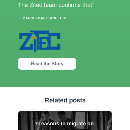
The Zitec team confirms that
— MARIUS BALTEANU, CIO
Read the Story
Related posts
7 reasons to migrate on-