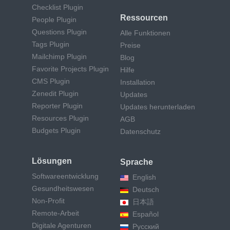
Checklist Plugin
Ressourcen
People Plugin
Questions Plugin
Alle Funktionen
Tags Plugin
Preise
Mailchimp Plugin
Blog
Favorite Projects Plugin
Hilfe
CMS Plugin
Installation
Zenedit Plugin
Updates
Reporter Plugin
Updates herunterladen
Resources Plugin
AGB
Budgets Plugin
Datenschutz
Lösungen
Sprache
Softwareentwicklung
English
Gesundheitswesen
Deutsch
Non-Profit
日本語
Remote-Arbeit
Español
Digitale Agenturen
Русский