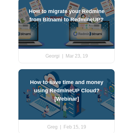
How to migrate your Redmine
from Bitnami to RedmineUP?
Georgi
| Mar 23, 19
How to save time and money
using RedmineUP Cloud?
[Webinar]
Greg
| Feb 15, 19