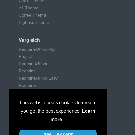
Circle Theme
A1 Theme
Coffee Theme
Highrise Theme
Vergleich
RedmineUP vs MS
Project
RedmineUP vs
Redmine
RedmineUP vs Easy
Redmine
RedmineUP vs Trello
RedmineUP vs Jira
This website uses cookies to ensure
RedmineUP vs Wrike
you get the best experience.
Learn
RedmineUP vs
more
Mantishub
Yes, I Accept