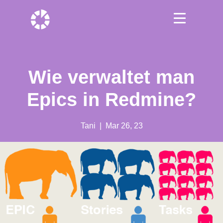
Wie verwaltet man
Epics in Redmine?
Tani
| Mar 26, 23