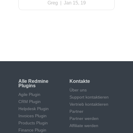
Greg
| Jan 15, 19
Verschwenden Sie keine Zeit mit der
Wartung Ihres Redmine. Mieten Sie
Experten und konzentrieren Sie sich auf
Ihre Projekte
Alle Redmine
Kontakte
Plugins
Über uns
Agile Plugin
Support kontaktieren
CRM Plugin
Vertrieb kontaktieren
Helpdesk Plugin
Partner
Invoices Plugin
Partner werden
Products Plugin
Affiliate werden
Finance Plugin