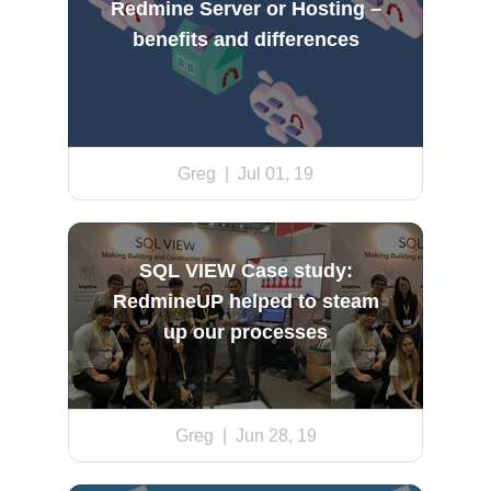
Redmine Server or Hosting –
benefits and differences
Greg
| Jul 01, 19
SQL VIEW Case study:
RedmineUP helped to steam
up our processes
Greg
| Jun 28, 19