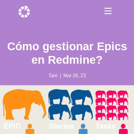
Cómo gestionar Epics
en Redmine?
Tani
| Mar 26, 23